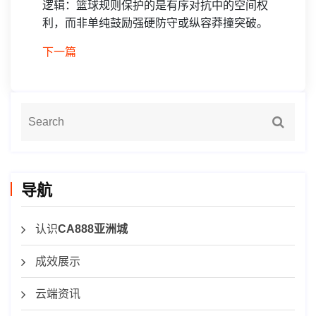
逻辑：篮球规则保护的是有序对抗中的空间权
利，而非单纯鼓励强硬防守或纵容莽撞突破。
下一篇
导航
认识
CA888亚洲城
成效展示
云端资讯