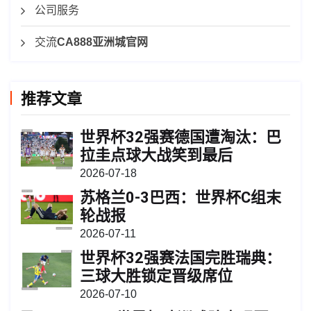
公司服务
交流
CA888亚洲城官网
推荐文章
世界杯32强赛德国遭淘汰：巴
拉圭点球大战笑到最后
2026-07-18
苏格兰0-3巴西：世界杯C组末
轮战报
2026-07-11
世界杯32强赛法国完胜瑞典：
三球大胜锁定晋级席位
2026-07-10