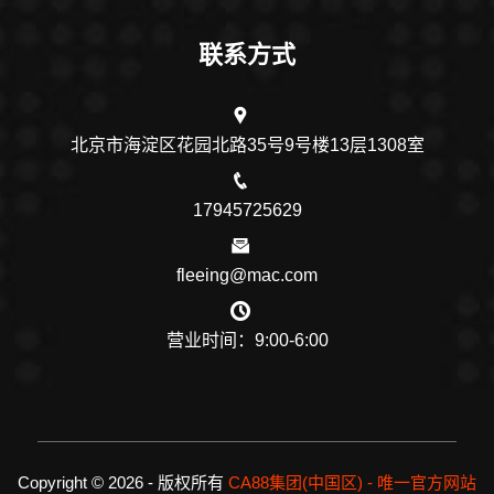
联系方式
北京市海淀区花园北路35号9号楼13层1308室
17945725629
fleeing@mac.com
营业时间：9:00-6:00
Copyright © 2026 - 版权所有
CA88集团(中国区) - 唯一官方网站