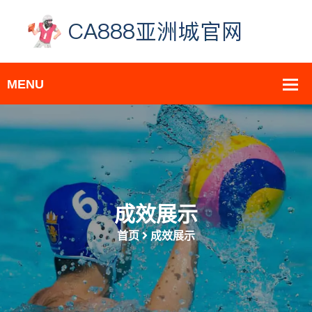
成效展示
首页
成效展示