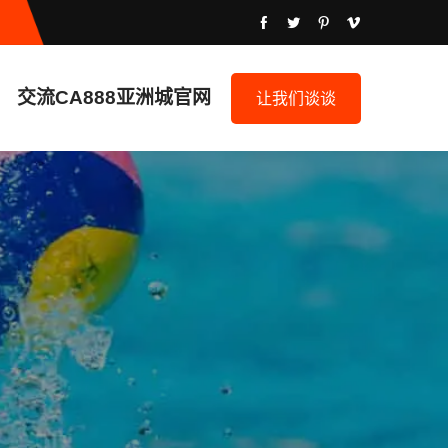
交流
CA888亚洲城官网
让我们谈谈