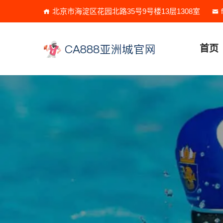
北京市海淀区花园北路35号9号楼13层1308室
首页