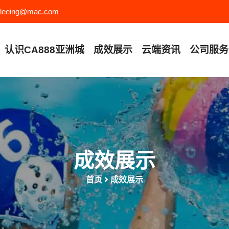
fleeing@mac.com
认识
CA888亚洲城
成效展示
云端资讯
公司服务
成效展示
首页
成效展示