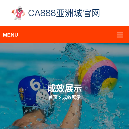
成效展示
首页
成效展示