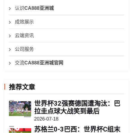
认识
CA888亚洲城
成效展示
云端资讯
公司服务
交流
CA888亚洲城官网
推荐文章
世界杯32强赛德国遭淘汰：巴
拉圭点球大战笑到最后
2026-07-18
苏格兰0-3巴西：世界杯C组末