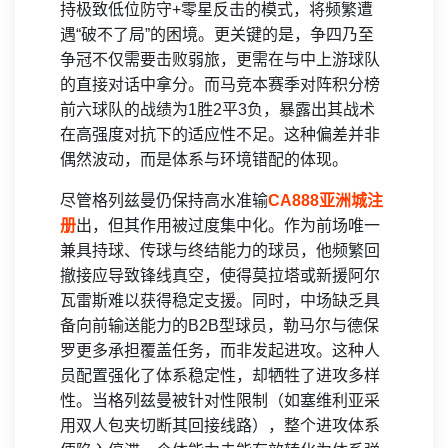
持极致低位防守+零星反击的模式，将频繁遭
遇“破不了局”的困境。更关键的是，争四乃至
争冠不仅需要击败弱旅，更需在与中上游球队
的直接对话中拿分。而马竞本赛季对阵积分榜
前六球队的战绩为1胜2平3负，暴露出其战术
在高强度对抗下的适应性不足。这种偏差并非
偶然波动，而是体系与环境错配的体现。
尽管格列兹曼仍保持高水准输
CA888亚洲城注
册
出，但其作用被过度集中化。作为前场唯一
兼具持球、传球与终结能力的球员，他频繁回
撤接应导致锋线真空，使得莫拉塔或新援阿尔
瓦雷斯难以获得稳定支援。同时，中场缺乏具
备向前输送能力的B2B型球员，勒马尔与德保
罗更多承担覆盖任务，而非发起进攻。这种人
员配置强化了体系稳定性，却牺牲了进攻多样
性。当格列兹曼被针对性限制（如塞维利亚采
用双人包夹切断其回接线路），整个进攻体系