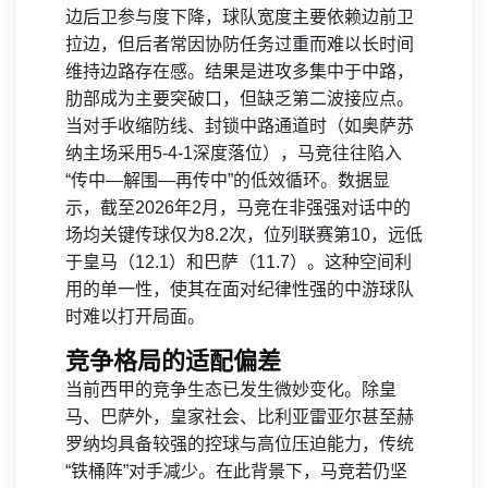
边后卫参与度下降，球队宽度主要依赖边前卫
拉边，但后者常因协防任务过重而难以长时间
维持边路存在感。结果是进攻多集中于中路，
肋部成为主要突破口，但缺乏第二波接应点。
当对手收缩防线、封锁中路通道时（如奥萨苏
纳主场采用5-4-1深度落位），马竞往往陷入
“传中—解围—再传中”的低效循环。数据显
示，截至2026年2月，马竞在非强强对话中的
场均关键传球仅为8.2次，位列联赛第10，远低
于皇马（12.1）和巴萨（11.7）。这种空间利
用的单一性，使其在面对纪律性强的中游球队
时难以打开局面。
竞争格局的适配偏差
当前西甲的竞争生态已发生微妙变化。除皇
马、巴萨外，皇家社会、比利亚雷亚尔甚至赫
罗纳均具备较强的控球与高位压迫能力，传统
“铁桶阵”对手减少。在此背景下，马竞若仍坚