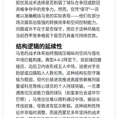
担忧其战术选择是否削弱了球队在争冠或欧冠
资格争夺中的竞争力。然而，仅凭“保守”一词
难以准确概括马竞的实际表现——他们在部分
场次展现出极强的转换效率和空间控制能力，
问题或许不在于是否保守，而在于这种风格在
当前西甲竞争格局下是否仍具备可持续优势。
结构逻辑的延续性
马竞的战术体系始终围绕压缩纵向空间与强化
中场拦截构建。典型4-4-2阵型下，双前锋回撤
接应，边后卫内收形成五人中场，迫使对手在
肋部或边路陷入人数劣势。这种结构在防守端
极为稳固，但代价是进攻推进高度依赖格列兹
曼或科克等核心球员的个人持球突破。一旦遭
遇高位压迫能力强的球队（如皇家社会或毕尔
巴鄂），马竞往往难以顺利通过中场，被迫长
传找前锋，导致进攻层次断裂。这种结构性特
征并非临时调整，而是西蒙尼多年坚持的战术